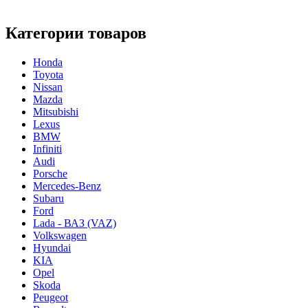
Категории товаров
Honda
Toyota
Nissan
Mazda
Mitsubishi
Lexus
BMW
Infiniti
Audi
Porsche
Mercedes-Benz
Subaru
Ford
Lada - ВАЗ (VAZ)
Volkswagen
Hyundai
KIA
Opel
Skoda
Peugeot