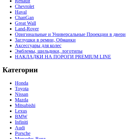
Renault
Chevrolet
Haval
ChanGan
Great Wall
Land-Rover
Оригинальные и Универсальные Проекции в двери
Заглушки в ремни, Обманки
Аксессуары для колес
Эмблемы, шильдики, логотипы
НАКЛАДКИ НА ПОРОГИ PREMIUM LINE
Категории
Honda
Toyota
Nissan
Mazda
Mitsubishi
Lexus
BMW
Infiniti
Audi
Porsche
Mercedes-Benz