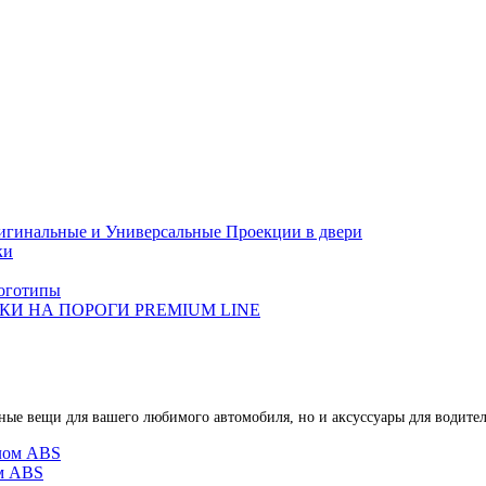
игинальные и Универсальные Проекции в двери
ки
оготипы
И НА ПОРОГИ PREMIUM LINE
зные вещи для вашего любимого автомобиля, но и аксуссуары для водител
ом АBS