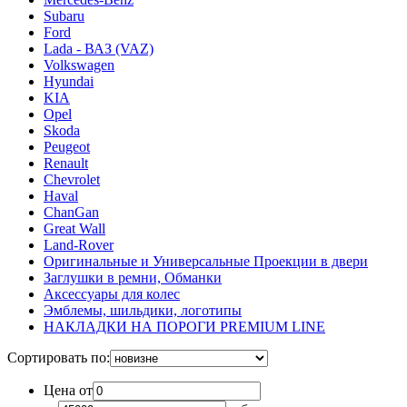
Subaru
Ford
Lada - ВАЗ (VAZ)
Volkswagen
Hyundai
KIA
Opel
Skoda
Peugeot
Renault
Chevrolet
Haval
ChanGan
Great Wall
Land-Rover
Оригинальные и Универсальные Проекции в двери
Заглушки в ремни, Обманки
Аксессуары для колес
Эмблемы, шильдики, логотипы
НАКЛАДКИ НА ПОРОГИ PREMIUM LINE
Сортировать по:
Цена от