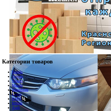
Категории товаров
Honda
Toyota
Nissan
Mazda
Mitsubishi
Lexus
BMW
Infiniti
Audi