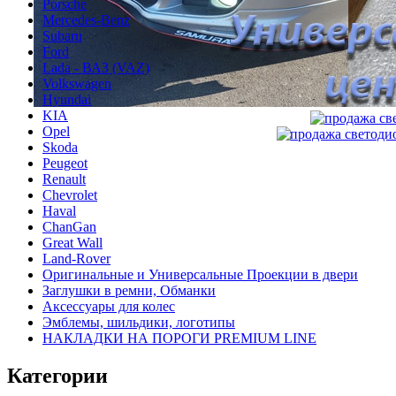
Porsche
Mercedes-Benz
Subaru
Ford
Lada - ВАЗ (VAZ)
Volkswagen
Hyundai
KIA
Opel
Skoda
Peugeot
Renault
Chevrolet
Haval
ChanGan
Great Wall
Land-Rover
Оригинальные и Универсальные Проекции в двери
Заглушки в ремни, Обманки
Аксессуары для колес
Эмблемы, шильдики, логотипы
НАКЛАДКИ НА ПОРОГИ PREMIUM LINE
Категории