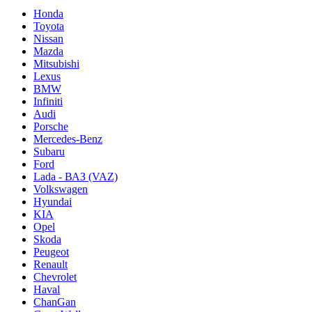
Honda
Toyota
Nissan
Mazda
Mitsubishi
Lexus
BMW
Infiniti
Audi
Porsche
Mercedes-Benz
Subaru
Ford
Lada - ВАЗ (VAZ)
Volkswagen
Hyundai
KIA
Opel
Skoda
Peugeot
Renault
Chevrolet
Haval
ChanGan