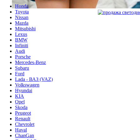
Honda
Toyota
Nissan
Mazda
Mitsubishi
Lexus
BMW
Infiniti
Audi
Porsche
Mercedes-Benz
Subaru
Ford
Lada - ВАЗ (VAZ)
Volkswagen
Hyundai
KIA
Opel
Skoda
Peugeot
Renault
Chevrolet
Haval
ChanGan