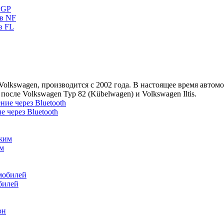
в GP
ов NF
в FL
kswagen, производится с 2002 года. В настоящее время автомоб
осле Volkswagen Тур 82 (Kübelwagen) и Volkswagen Iltis.
 через Bluetooth
им
билей