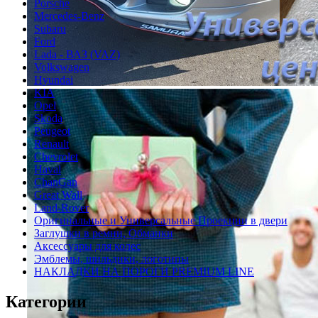
Porsche
Mercedes-Benz
Subaru
Ford
Lada - ВАЗ (VAZ)
Volkswagen
Hyundai
KIA
Opel
Skoda
Peugeot
Renault
Chevrolet
Haval
ChanGan
Great Wall
Land-Rover
Оригинальные и Универсальные Проекции в двери
Заглушки в ремни, Обманки
Аксессуары для колес
Эмблемы, шильдики, логотипы
НАКЛАДКИ НА ПОРОГИ PREMIUM LINE
Категории