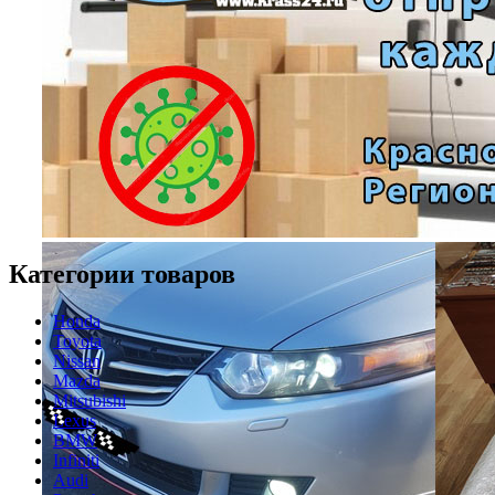
Категории товаров
Honda
Toyota
Nissan
Mazda
Mitsubishi
Lexus
BMW
Infiniti
Audi