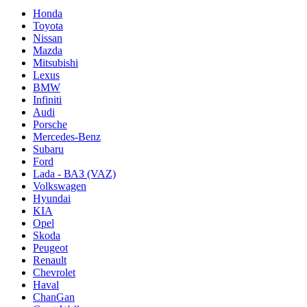
Honda
Toyota
Nissan
Mazda
Mitsubishi
Lexus
BMW
Infiniti
Audi
Porsche
Mercedes-Benz
Subaru
Ford
Lada - ВАЗ (VAZ)
Volkswagen
Hyundai
KIA
Opel
Skoda
Peugeot
Renault
Chevrolet
Haval
ChanGan