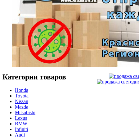
Категории товаров
Honda
Toyota
Nissan
Mazda
Mitsubishi
Lexus
BMW
Infiniti
Audi