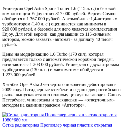
Универсал Opel Astra Sports Tourer 1.6 (115 л. с.) в базовой
комплектации Enjoy стоит 817 000 рублей. Версия Cosmo
обойдется в 1 367 000 рублей. Автомобиль с 1,4-литровым
турбомотором (140 л. с.) оценивается как минимум в
920 000 рублей, а базовой для него является комплектация
Enjoy. Для этой версии, как для машин со 115-сильным
мотором, можно заказать «автомат» за доплату 40 тысяч
рублей.
Цены на модификацию 1.6 Turbo (170 сил), которая
предлагается только с автоматической коробкой передач,
начинаются с 1 203 000 рублей. Универсал с двухлитровым
турбодизелем (130 л. с.) и «автоматом» обойдется в
1 223 000 рублей.
Хэтчбек Opel Astra J четвертого поколения дебютировал в
2009 году. Пятидверные хэтчбеки и седаны для российского
рынка выпускаются «по полному циклу» на заводе в Санкт-
Петербурге, универсалы и трехдверки — «отверточным»
методом на калининградском «Автоторе».
Сетка радиаторная Пропеллер черная пластик открытая