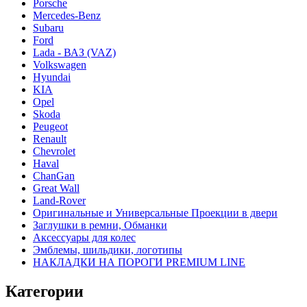
Porsche
Mercedes-Benz
Subaru
Ford
Lada - ВАЗ (VAZ)
Volkswagen
Hyundai
KIA
Opel
Skoda
Peugeot
Renault
Chevrolet
Haval
ChanGan
Great Wall
Land-Rover
Оригинальные и Универсальные Проекции в двери
Заглушки в ремни, Обманки
Аксессуары для колес
Эмблемы, шильдики, логотипы
НАКЛАДКИ НА ПОРОГИ PREMIUM LINE
Категории