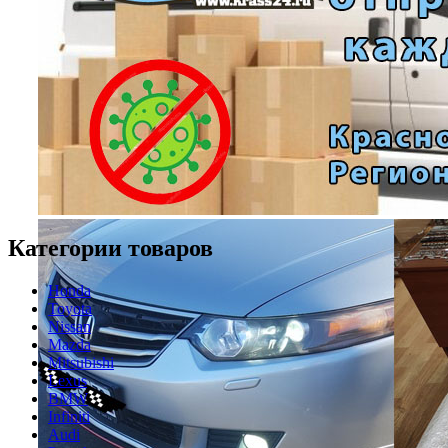
Категории товаров
Honda
Toyota
Nissan
Mazda
Mitsubishi
Lexus
BMW
Infiniti
Audi