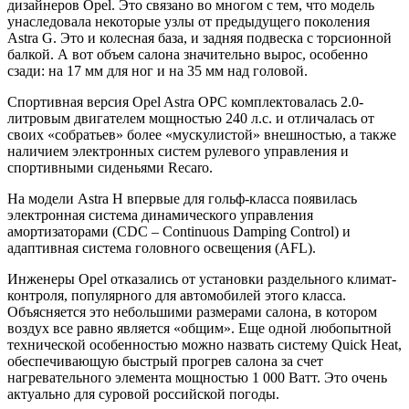
дизайнеров Opel. Это связано во многом с тем, что модель
унаследовала некоторые узлы от предыдущего поколения
Astra G. Это и колесная база, и задняя подвеска с торсионной
балкой. А вот объем салона значительно вырос, особенно
сзади: на 17 мм для ног и на 35 мм над головой.
Спортивная версия Opel Astra OPC комплектовалась 2.0-
литровым двигателем мощностью 240 л.с. и отличалась от
своих «собратьев» более «мускулистой» внешностью, а также
наличием электронных систем рулевого управления и
спортивными сиденьями Recaro.
На модели Astra H впервые для гольф-класса появилась
электронная система динамического управления
амортизаторами (CDC – Continuous Damping Control) и
адаптивная система головного освещения (AFL).
Инженеры Opel отказались от установки раздельного климат-
контроля, популярного для автомобилей этого класса.
Объясняется это небольшими размерами салона, в котором
воздух все равно является «общим». Еще одной любопытной
технической особенностью можно назвать систему Quick Heat,
обеспечивающую быстрый прогрев салона за счет
нагревательного элемента мощностью 1 000 Ватт. Это очень
актуально для суровой российской погоды.