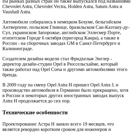
На рынках разных стран он также выпускался под названиями
Chevrolet Astra, Chevrolet Vectra, Holden Astra, Saturn Astra и
Vauxhall Astra.
Автомобили собирались в немецком Бохуме, бельгийском
Антверпене, польском Гливице, бразильском Сан-Каэтану-ду-
Сул, украинском Запорожье, английском Эллесмер Порте,
египетском Городе 6 октября (пригород Каира), а также в
России - на сборочных заводах GM в Санкт-Петербурге и
Калининграде.
Создателем дизайна модели стал Фридхельм Энглер -
директор дизайн-студии Opel в Рюссельсхайме, который
также работал над Opel Corsa и другими автомобилями этого
бренда.
В 2009 году на смену Opel Astra H пришел Opel Astra J, и
производство автомобиля в Германии было прекращено, хотя
в России и некоторых других иностранных заводах выпуск
Astra H продолжается до сих пор.
Технические особенности
Проектирование Астра H заняло всего 19 месяцев, что
является рекордно коротким сроком для инженеров и