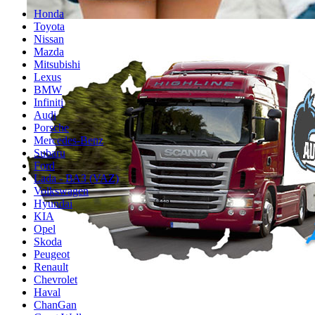
Honda
Toyota
Nissan
Mazda
Mitsubishi
Lexus
BMW
Infiniti
Audi
Porsche
Mercedes-Benz
Subaru
Ford
Lada - ВАЗ (VAZ)
Volkswagen
Hyundai
KIA
Opel
Skoda
Peugeot
Renault
Chevrolet
Haval
ChanGan