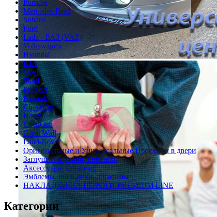
Porsche
Mercedes-Benz
Subaru
Ford
Lada - ВАЗ (VAZ)
Volkswagen
Hyundai
KIA
Opel
Skoda
Peugeot
Renault
Chevrolet
Haval
ChanGan
Great Wall
Land-Rover
Оригинальные и Универсальные Проекции в двери
Заглушки в ремни, Обманки
Аксессуары для колес
Эмблемы, шильдики, логотипы
НАКЛАДКИ НА ПОРОГИ PREMIUM LINE
Категории