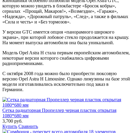
Киношники особенно полюбили модель Opel Astra GTC,
которую можно увидеть в блокбастере «Бросок кобры»,
сериалах «Прощай, Макаров!», «Возмездие», «Гаражи»,
«Надежда», «Дорожный патруль», «След», а также в фильмах
«Сила и честь» и «Без тормозов».
У версии GTC имеется опция «панорамного широкого
экрана», при которой лобовое стекло продолжается на крышу.
На момент выпуска автомобиля она была уникальной.
Модель Opel Astra H стала первым европейским автомобилем,
некоторые версии которого снабжались цифровыми
радиоприемниками.
С октября 2008 года можно было приобрести люксовую
версию Opel Astra H Limousine. Однако лимузины на базе этой
модели изготавливались исключительно под заказ в
Германии.
Сетка радиаторная Пропеллер черная пластик открытая
1080*680 мм
3,700 руб.
Купить
Сравнить