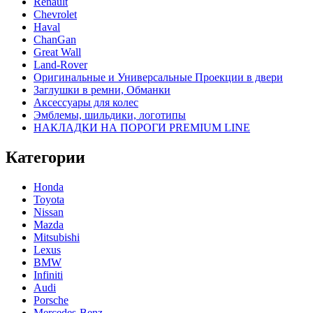
Renault
Chevrolet
Haval
ChanGan
Great Wall
Land-Rover
Оригинальные и Универсальные Проекции в двери
Заглушки в ремни, Обманки
Аксессуары для колес
Эмблемы, шильдики, логотипы
НАКЛАДКИ НА ПОРОГИ PREMIUM LINE
Категории
Honda
Toyota
Nissan
Mazda
Mitsubishi
Lexus
BMW
Infiniti
Audi
Porsche
Mercedes-Benz