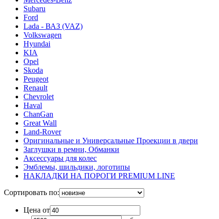
Subaru
Ford
Lada - ВАЗ (VAZ)
Volkswagen
Hyundai
KIA
Opel
Skoda
Peugeot
Renault
Chevrolet
Haval
ChanGan
Great Wall
Land-Rover
Оригинальные и Универсальные Проекции в двери
Заглушки в ремни, Обманки
Аксессуары для колес
Эмблемы, шильдики, логотипы
НАКЛАДКИ НА ПОРОГИ PREMIUM LINE
Сортировать по:
Цена от