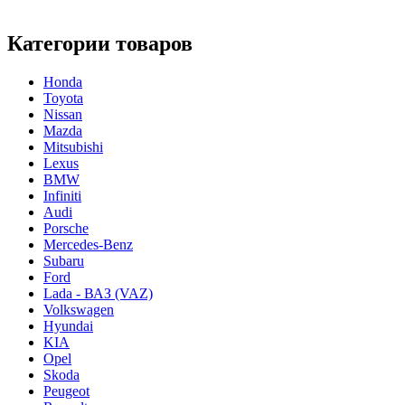
Категории товаров
Honda
Toyota
Nissan
Mazda
Mitsubishi
Lexus
BMW
Infiniti
Audi
Porsche
Mercedes-Benz
Subaru
Ford
Lada - ВАЗ (VAZ)
Volkswagen
Hyundai
KIA
Opel
Skoda
Peugeot