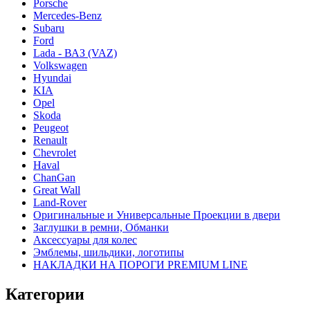
Porsche
Mercedes-Benz
Subaru
Ford
Lada - ВАЗ (VAZ)
Volkswagen
Hyundai
KIA
Opel
Skoda
Peugeot
Renault
Chevrolet
Haval
ChanGan
Great Wall
Land-Rover
Оригинальные и Универсальные Проекции в двери
Заглушки в ремни, Обманки
Аксессуары для колес
Эмблемы, шильдики, логотипы
НАКЛАДКИ НА ПОРОГИ PREMIUM LINE
Категории