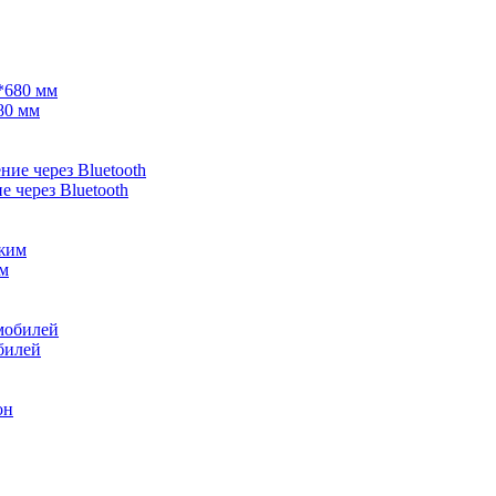
80 мм
 через Bluetooth
им
билей