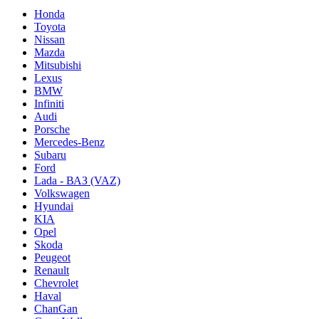
Honda
Toyota
Nissan
Mazda
Mitsubishi
Lexus
BMW
Infiniti
Audi
Porsche
Mercedes-Benz
Subaru
Ford
Lada - ВАЗ (VAZ)
Volkswagen
Hyundai
KIA
Opel
Skoda
Peugeot
Renault
Chevrolet
Haval
ChanGan