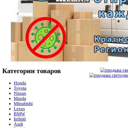
Категории товаров
Honda
Toyota
Nissan
Mazda
Mitsubishi
Lexus
BMW
Infiniti
Audi