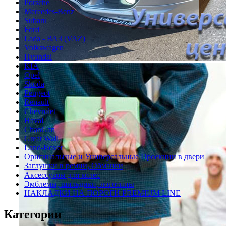
Porsche
Mercedes-Benz
Subaru
Ford
Lada - ВАЗ (VAZ)
Volkswagen
Hyundai
KIA
Opel
Skoda
Peugeot
Renault
Chevrolet
Haval
ChanGan
Great Wall
Land-Rover
Оригинальные и Универсальные Проекции в двери
Заглушки в ремни, Обманки
Аксессуары для колес
Эмблемы, шильдики, логотипы
НАКЛАДКИ НА ПОРОГИ PREMIUM LINE
Категории