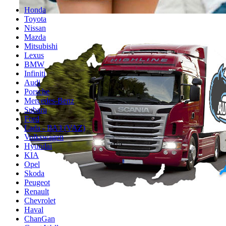
Honda
Toyota
Nissan
Mazda
Mitsubishi
Lexus
BMW
Infiniti
Audi
Porsche
Mercedes-Benz
Subaru
Ford
Lada - ВАЗ (VAZ)
Volkswagen
Hyundai
KIA
Opel
Skoda
Peugeot
Renault
Chevrolet
Haval
ChanGan