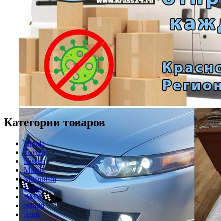
Категории товаров
Honda
Toyota
Nissan
Mazda
Mitsubishi
Lexus
BMW
Infiniti
Audi