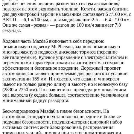
для обеспечения питания различных систем автомобиля,
позволяя на этом экономить топливо. Кстати, расход бензина
для двухлитровой версии на механике составляет 6 л/100 км, с
АКПП — 6,1 л/100 км, а для модификации 2.5 — 6,4 л/100 км.
Она же самая «резвая» — разгон до 100 км/ч занимает 7,8
секунды.
Ходовая часть Mazda6 включает в себя переднюю
независимую подвеску McPherson, заднюю независимую
многорычажную подвеску, дисковые тормоза (передние
вентилируемые). Рулевое управление с электроусилителем и
переменными характеристиками гарантирует максимально
эффективное и безопасное вождение. Дорожный просвет
автомобиля составляет приемлемые для российских условий
эксплуатации 165 мм. Интересно, что седан и универсал
имеют не только разную длину и высоту, но и колесную базу
(2830 и 2750 мм). По сравнению с предыдущим поколением
она выросла (у седана больше), соответственно увеличился и
минимальный радиус разворота.
Бескомпромиссна Mazda6 в плане безопасности. На
автомобиле стандартно установлены передние и боковые
подушки безопасности, подушки-шторки; широкий набор
активных систем: антиблокировочная, распределения
тормозных усилий, помощи при экстренном торможении,