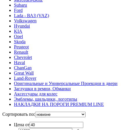
Subaru
Ford
Lada - ВАЗ (VAZ)
Volkswagen
Hyundai
KIA
Opel
Skoda
Peugeot
Renault
Chevrolet
Haval
ChanGan
Great Wall
Land-Rover
Оригинальные и Универсальные Проекции в двери
Заглушки в ремни, Обманки
Аксессуары для колес
Эмблемы, шильдики, логотипы
НАКЛАДКИ НА ПОРОГИ PREMIUM LINE
Сортировать по:
Цена от