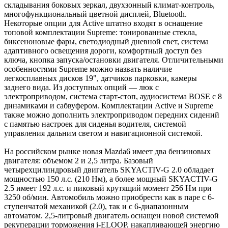
складывания боковых зеркал, двухзонный климат-контроль,
многофункциональный цветной дисплей, Bluetooth.
Некоторые опции для Active штатно входят в оснащение
топовой комплектации Supreme: тонированные стекла,
биксеноновые фары, светодиодный дневной свет, система
адаптивного освещения дороги, комфортный доступ без
ключа, кнопка запуска/остановки двигателя. Отличительными
особенностями Supreme можно назвать наличие
легкосплавных дисков 19", датчиков парковки, камеры
заднего вида. Из доступных опций — люк с
электроприводом, система старт-стоп, аудиосистема BOSE с 8
динамиками и сабвуфером. Комплектации Active и Supreme
также можно дополнить электроприводом передних сидений
с памятью настроек для сиденья водителя, системой
управления дальним светом и навигационной системой.
На российском рынке новая Mazda6 имеет два бензиновых
двигателя: объемом 2 и 2,5 литра. Базовый
четырехцилиндровый двигатель SKYACTIV-G 2.0 обладает
мощностью 150 л.с. (210 Нм), а более мощный SKYACTIV-G
2.5 имеет 192 л.с. и пиковый крутящий момент 256 Нм при
3250 об/мин. Автомобиль можно приобрести как в паре с 6-
ступенчатой механикой (2.0), так и с 6-диапазонным
автоматом. 2,5-литровый двигатель оснащен новой системой
рекуперации торможения i-ELOOP, накапливающей энергию