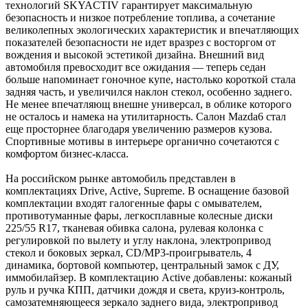
технологий SKYACTIV гарантирует максимальную
безопасность и низкое потребление топлива, а сочетание
великолепных экологических характеристик и впечатляющих
показателей безопасности не идет вразрез с восторгом от
вождения и высокой эстетикой дизайна. Внешний вид
автомобиля превосходит все ожидания — теперь седан
больше напоминает гоночное купе, настолько короткой стала
задняя часть, и увеличился наклон стекол, особенно заднего.
Не менее впечатляющ внешне универсал, в облике которого
не осталось и намека на утилитарность. Салон Mazda6 стал
еще просторнее благодаря увеличению размеров кузова.
Спортивные мотивы в интерьере органично сочетаются с
комфортом бизнес-класса.
На российском рынке автомобиль представлен в
комплектациях Drive, Active, Supreme. В оснащение базовой
комплектации входят галогенные фары с омывателем,
противотуманные фары, легкосплавные колесные диски
225/55 R17, тканевая обивка салона, рулевая колонка с
регулировкой по вылету и углу наклона, электропривод
стекол и боковых зеркал, CD/MP3-проигрыватель, 4
динамика, бортовой компьютер, центральный замок с ДУ,
иммобилайзер. В комплектацию Active добавлены: кожаный
руль и ручка КПП, датчики дождя и света, круиз-контроль,
самозатемняющееся зеркало заднего вида, электропривод