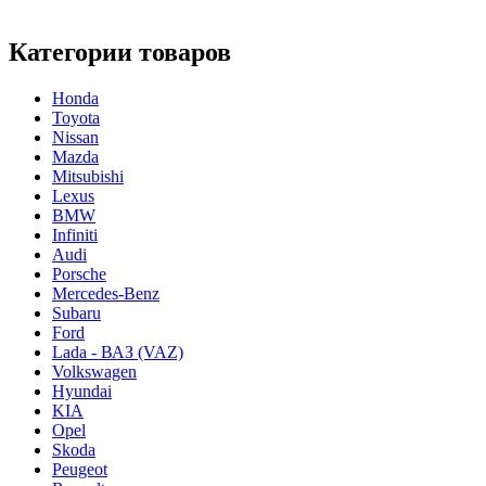
Категории товаров
Honda
Toyota
Nissan
Mazda
Mitsubishi
Lexus
BMW
Infiniti
Audi
Porsche
Mercedes-Benz
Subaru
Ford
Lada - ВАЗ (VAZ)
Volkswagen
Hyundai
KIA
Opel
Skoda
Peugeot