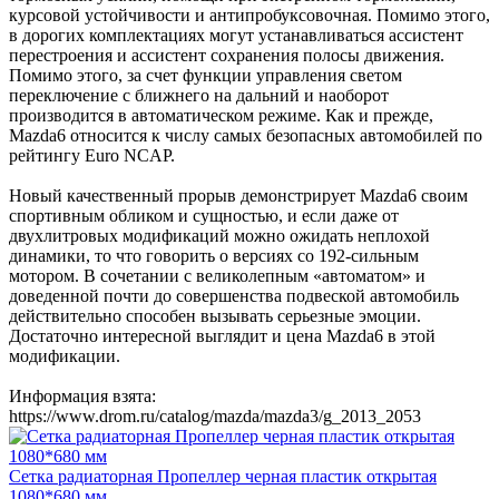
курсовой устойчивости и антипробуксовочная. Помимо этого,
в дорогих комплектациях могут устанавливаться ассистент
перестроения и ассистент сохранения полосы движения.
Помимо этого, за счет функции управления светом
переключение с ближнего на дальний и наоборот
производится в автоматическом режиме. Как и прежде,
Mazda6 относится к числу самых безопасных автомобилей по
рейтингу Euro NCAP.
Новый качественный прорыв демонстрирует Mazda6 своим
спортивным обликом и сущностью, и если даже от
двухлитровых модификаций можно ожидать неплохой
динамики, то что говорить о версиях со 192-сильным
мотором. В сочетании с великолепным «автоматом» и
доведенной почти до совершенства подвеской автомобиль
действительно способен вызывать серьезные эмоции.
Достаточно интересной выглядит и цена Mazda6 в этой
модификации.
Информация взята:
https://www.drom.ru/catalog/mazda/mazda3/g_2013_2053
Сетка радиаторная Пропеллер черная пластик открытая
1080*680 мм