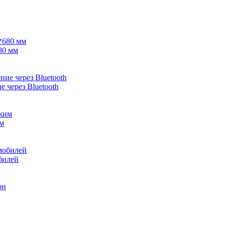
80 мм
 через Bluetooth
им
билей