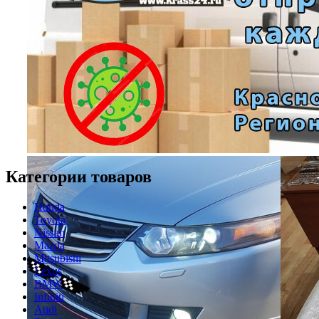
Категории товаров
Honda
Toyota
Nissan
Mazda
Mitsubishi
Lexus
BMW
Infiniti
Audi