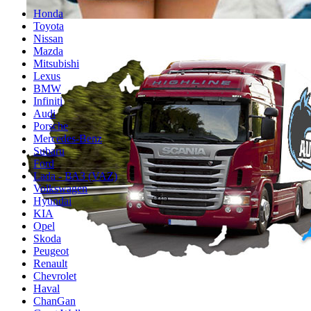
Honda
Toyota
Nissan
Mazda
Mitsubishi
Lexus
BMW
Infiniti
Audi
Porsche
Mercedes-Benz
Subaru
Ford
Lada - ВАЗ (VAZ)
Volkswagen
Hyundai
KIA
Opel
Skoda
Peugeot
Renault
Chevrolet
Haval
ChanGan