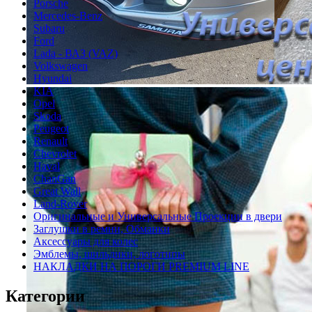
Porsche
Mercedes-Benz
Subaru
Ford
Lada - ВАЗ (VAZ)
Volkswagen
Hyundai
KIA
Opel
Skoda
Peugeot
Renault
Chevrolet
Haval
ChanGan
Great Wall
Land-Rover
Оригинальные и Универсальные Проекции в двери
Заглушки в ремни, Обманки
Аксессуары для колес
Эмблемы, шильдики, логотипы
НАКЛАДКИ НА ПОРОГИ PREMIUM LINE
Категории