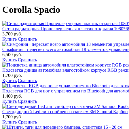
Corolla Spacio
Сетка радиаторная Пропеллер черная пластик открытая 1080*6
3,700 руб.
Купить
Сравнить
Симфония - пересвет всего автомобиля 18 элементов управление
6,500 руб.
Купить
Сравнить
Подсветка днища автомобиля влагостойком корпусе RGB реж
1,700 руб.
Купить
Сравнить
Подсветка RGB для ног с управлением по Bluetooth для автомо
1,400 руб.
Купить
Сравнить
Светодиодный Led лип спойлер со скотчем 3М Samurai Карбон
1,700 руб.
Купить
Сравнить