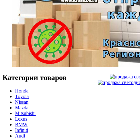
Категории товаров
Honda
Toyota
Nissan
Mazda
Mitsubishi
Lexus
BMW
Infiniti
Audi