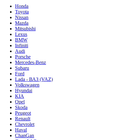
Honda
Toyota
Nissan
Mazda
Mitsubishi
Lexus
BMW
Infiniti
Audi
Porsche
Mercedes-Benz
Subaru
Ford
Lada - ВАЗ (VAZ)
Volkswagen
Hyundai
KIA
Opel
Skoda
Peugeot
Renault
Chevrolet
Haval
ChanGan