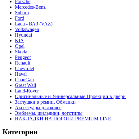
Porsche
Mercedes-Benz
Subaru
Ford
Lada - ВАЗ (VAZ)
Volkswagen
Hyundai
KIA
Opel
Skoda
Peugeot
Renault
Chevrolet
Haval
ChanGan
Great Wall
Land-Rover
Оригинальные и Универсальные Проекции в двери
Заглушки в ремни, Обманки
Аксессуары для колес
Эмблемы, шильдики, логотипы
НАКЛАДКИ НА ПОРОГИ PREMIUM LINE
Категории