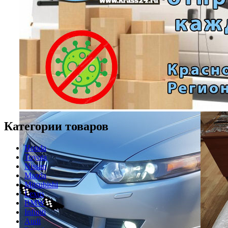
Категории товаров
Honda
Toyota
Nissan
Mazda
Mitsubishi
Lexus
BMW
Infiniti
Audi