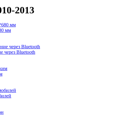
010-2013
80 мм
 через Bluetooth
им
билей