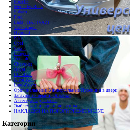
Porsche
Mercedes-Benz
Subaru
Ford
Lada - ВАЗ (VAZ)
Volkswagen
Hyundai
KIA
Opel
Skoda
Peugeot
Renault
Chevrolet
Haval
ChanGan
Great Wall
Land-Rover
Оригинальные и Универсальные Проекции в двери
Заглушки в ремни, Обманки
Аксессуары для колес
Эмблемы, шильдики, логотипы
НАКЛАДКИ НА ПОРОГИ PREMIUM LINE
Категории