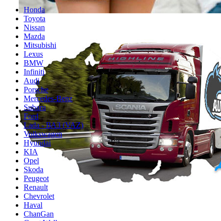
Honda
Toyota
Nissan
Mazda
Mitsubishi
Lexus
BMW
Infiniti
Audi
Porsche
Mercedes-Benz
Subaru
Ford
Lada - ВАЗ (VAZ)
Volkswagen
Hyundai
KIA
Opel
Skoda
Peugeot
Renault
Chevrolet
Haval
ChanGan