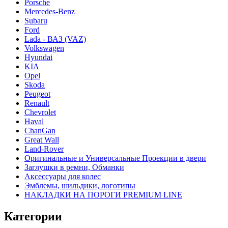
Porsche
Mercedes-Benz
Subaru
Ford
Lada - ВАЗ (VAZ)
Volkswagen
Hyundai
KIA
Opel
Skoda
Peugeot
Renault
Chevrolet
Haval
ChanGan
Great Wall
Land-Rover
Оригинальные и Универсальные Проекции в двери
Заглушки в ремни, Обманки
Аксессуары для колес
Эмблемы, шильдики, логотипы
НАКЛАДКИ НА ПОРОГИ PREMIUM LINE
Категории