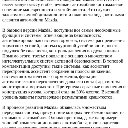
имеет малую массу и обеспечивает автомобилю оптимальное
сочетание маневренности и устойчивости. Это служит
залогом отличной динамичности и плавности хода, которыми
славятся автомобили Mazda.
В базовой версии Mazda3 доступны все самые необходимые
функции и системы, отвечающие за безопасность:
антиблокировочная система тормозов, система распределения
тормозных усилий, система курсовой устойчивости, шесть
подушек безопасности, контроль давления воздуха в шинах.
Помимо этого, третье поколение оснащено множеством
интеллектуальных систем активной безопасности. В топовой
комплектации доступны такие системы, как ассистент
перестроения, ассистент сохранения полосы движения,
система автоматического торможения, функция
автоматического переключения дальнего света фар, система
мониторинга мертвых зон. Претерпела серьезные изменения и
конструкция кузова, который стал на 30% жестче. Высокий
уровень защиты подтвержден результатами краш-тестов.
В процессе развития Mazda3 обзавелась множеством
передовых систем, присутствие которых неизбежно влияет на
стоимость автомобиля. Однако при этом, даже на примере
топовой комплектации нового автомобиля, производителю
удалось сохранить позицию в символическом ценовом