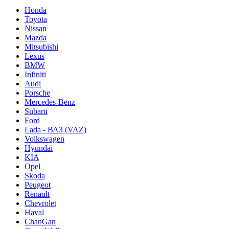
Honda
Toyota
Nissan
Mazda
Mitsubishi
Lexus
BMW
Infiniti
Audi
Porsche
Mercedes-Benz
Subaru
Ford
Lada - ВАЗ (VAZ)
Volkswagen
Hyundai
KIA
Opel
Skoda
Peugeot
Renault
Chevrolet
Haval
ChanGan