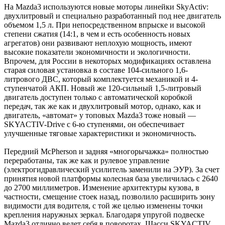
На Mazda3 используются новые моторы линейки SkyActiv:
двухлитровый и специально разработанный под нее двигатель
объемом 1,5 л. При непосредственном впрыске и высокой
степени сжатия (14:1, в чем и есть особенность новых
агрегатов) они развивают неплохую мощность, имеют
высокие показатели экономичности и экологичности.
Впрочем, для России в некоторых модификациях оставлена
старая силовая установка в составе 104-сильного 1,6-
литрового ДВС, который комплектуется механикой и 4-
ступенчатой АКП. Новый же 120-сильный 1,5-литровый
двигатель доступен только с автоматической коробкой
передач, так же как и двухлитровый мотор, однако, как и
двигатель, «автомат» у топовых Mazda3 тоже новый —
SKYACTIV-Drive с 6-ю ступенями, он обеспечивает
улучшенные тяговые характеристики и экономичность.
Передний McPherson и задняя «многорычажка» полностью
переработаны, так же как и рулевое управление
(электрогидравлический усилитель заменили на ЭУР). За счет
принятия новой платформы колесная база увеличилась с 2640
до 2700 миллиметров. Изменение архитектуры кузова, в
частности, смещение стоек назад, позволило расширить зону
видимости для водителя, с той же целью изменены точки
крепления наружных зеркал. Благодаря упругой подвеске
Mazda3 отлично ведет себя в поворотах. Шасси SKYACTIV