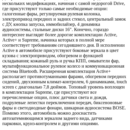
нескольких модификациях, начиная с самой недорогой Drive,
где присутствуют только самые необходимые опции:
галогенные фары, регулируемая рулевая колонка,
электропривод передних и задних стекол, центральный замок
с ДУ, кнопка запуска, иммобилайзер, 4 динамика
аудиосистемы, стальные диски 16". Конечно, гораздо
интереснее выглядят более дорогие комплектации Active,
Active+ и Supreme, начинка которых в полной мере
соответствует требованиям сегодняшнего дня. В исполнении
Active в автомобиле присутствуют боковые зеркала в цвет
кузова с электроприводом, обогревом и функцией
складывания; кожаный руль и ручка КПП, омыватели фар,
мультифункциональное рулевое колесо и коммуникационная
система Bluetooth. Расширенная комплектация Active+
располагает противотуманными фарами, обогревом передних
сидений, двухзонным климат-контролем, 6 динамиками, touch
screen с диагональю 7,8 дюймов. Топовый уровень воплощен
в комплектации Supreme, где присутствуют все
перечисленные опции, плюс датчики света и дождя,
подрулевые лепестки переключения передач, биксеноновые
фары и светодиодные фонари, шикарная аудиосистема BOSE.
Помимо этого, автомобиль можно дооснастить
автозатемняющимся зеркалом заднего вида, датчиками
парковки, круиз-контролем и другими опциями.