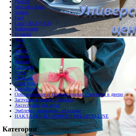
Porsche
Mercedes-Benz
Subaru
Ford
Lada - ВАЗ (VAZ)
Volkswagen
Hyundai
KIA
Opel
Skoda
Peugeot
Renault
Chevrolet
Haval
ChanGan
Great Wall
Land-Rover
Оригинальные и Универсальные Проекции в двери
Заглушки в ремни, Обманки
Аксессуары для колес
Эмблемы, шильдики, логотипы
НАКЛАДКИ НА ПОРОГИ PREMIUM LINE
Категории