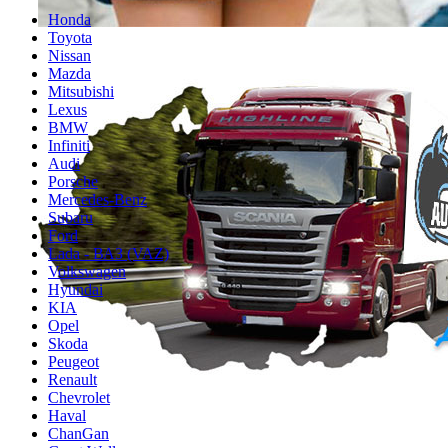
Honda
Toyota
Nissan
Mazda
Mitsubishi
Lexus
BMW
Infiniti
Audi
Porsche
Mercedes-Benz
Subaru
Ford
Lada - ВАЗ (VAZ)
Volkswagen
Hyundai
KIA
Opel
Skoda
Peugeot
Renault
Chevrolet
Haval
ChanGan