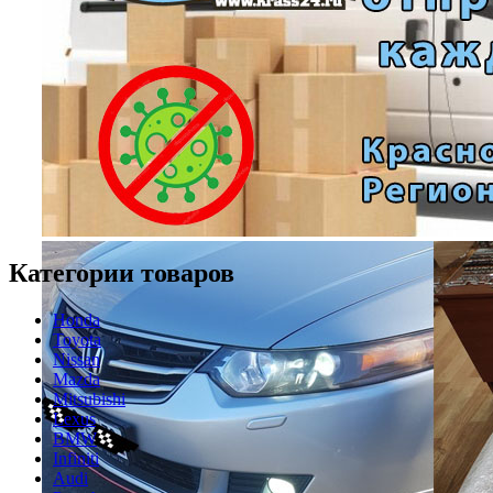
Категории товаров
Honda
Toyota
Nissan
Mazda
Mitsubishi
Lexus
BMW
Infiniti
Audi