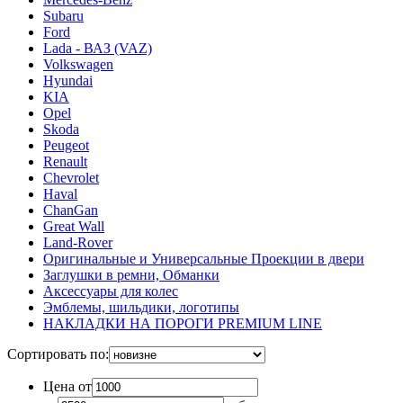
Subaru
Ford
Lada - ВАЗ (VAZ)
Volkswagen
Hyundai
KIA
Opel
Skoda
Peugeot
Renault
Chevrolet
Haval
ChanGan
Great Wall
Land-Rover
Оригинальные и Универсальные Проекции в двери
Заглушки в ремни, Обманки
Аксессуары для колес
Эмблемы, шильдики, логотипы
НАКЛАДКИ НА ПОРОГИ PREMIUM LINE
Сортировать по:
Цена от