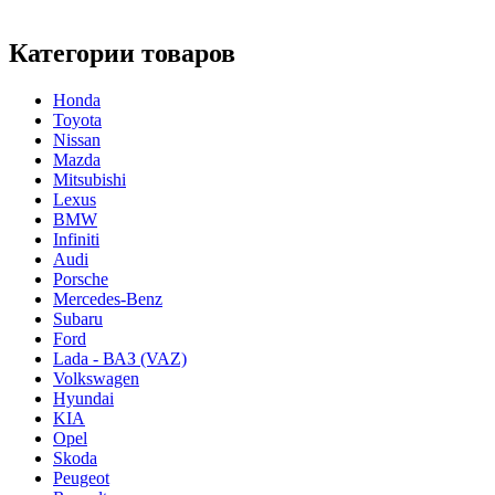
Категории товаров
Honda
Toyota
Nissan
Mazda
Mitsubishi
Lexus
BMW
Infiniti
Audi
Porsche
Mercedes-Benz
Subaru
Ford
Lada - ВАЗ (VAZ)
Volkswagen
Hyundai
KIA
Opel
Skoda
Peugeot