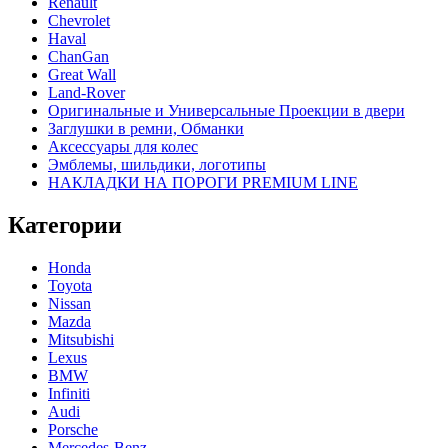
Renault
Chevrolet
Haval
ChanGan
Great Wall
Land-Rover
Оригинальные и Универсальные Проекции в двери
Заглушки в ремни, Обманки
Аксессуары для колес
Эмблемы, шильдики, логотипы
НАКЛАДКИ НА ПОРОГИ PREMIUM LINE
Категории
Honda
Toyota
Nissan
Mazda
Mitsubishi
Lexus
BMW
Infiniti
Audi
Porsche
Mercedes-Benz