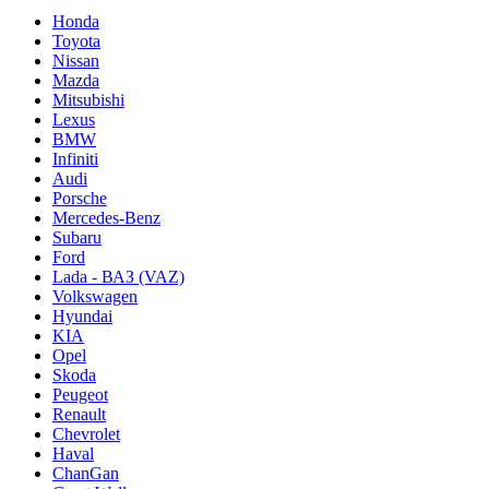
Honda
Toyota
Nissan
Mazda
Mitsubishi
Lexus
BMW
Infiniti
Audi
Porsche
Mercedes-Benz
Subaru
Ford
Lada - ВАЗ (VAZ)
Volkswagen
Hyundai
KIA
Opel
Skoda
Peugeot
Renault
Chevrolet
Haval
ChanGan