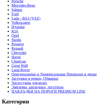
Porsche
Mercedes-Benz
Subaru
Ford
Lada - ВАЗ (VAZ)
Volkswagen
Hyundai
KIA
Opel
Skoda
Peugeot
Renault
Chevrolet
Haval
ChanGan
Great Wall
Land-Rover
Оригинальные и Универсальные Проекции в двери
Заглушки в ремни, Обманки
Аксессуары для колес
Эмблемы, шильдики, логотипы
НАКЛАДКИ НА ПОРОГИ PREMIUM LINE
Категории