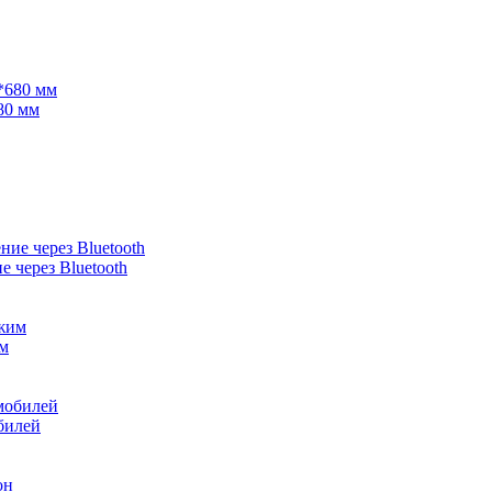
80 мм
 через Bluetooth
им
билей