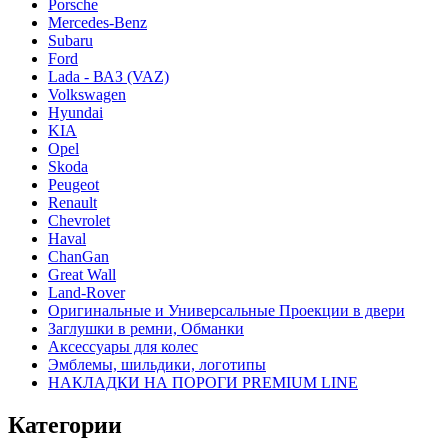
Porsche
Mercedes-Benz
Subaru
Ford
Lada - ВАЗ (VAZ)
Volkswagen
Hyundai
KIA
Opel
Skoda
Peugeot
Renault
Chevrolet
Haval
ChanGan
Great Wall
Land-Rover
Оригинальные и Универсальные Проекции в двери
Заглушки в ремни, Обманки
Аксессуары для колес
Эмблемы, шильдики, логотипы
НАКЛАДКИ НА ПОРОГИ PREMIUM LINE
Категории