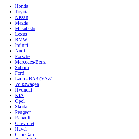
Honda
Toyota
Nissan
Mazda
Mitsubishi
Lexus
BMW
Infiniti
Audi
Porsche
Mercedes-Benz
Subaru
Ford
Lada - ВАЗ (VAZ)
Volkswagen
Hyundai
KIA
Opel
Skoda
Peugeot
Renault
Chevrolet
Haval
ChanGan