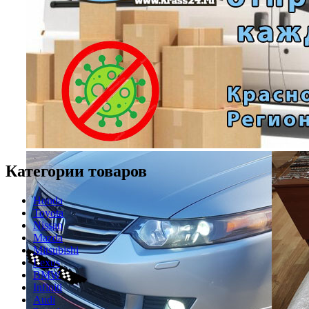
Категории товаров
Honda
Toyota
Nissan
Mazda
Mitsubishi
Lexus
BMW
Infiniti
Audi