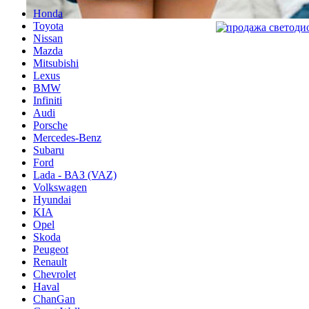
Honda
Toyota
Nissan
Mazda
Mitsubishi
Lexus
BMW
Infiniti
Audi
Porsche
Mercedes-Benz
Subaru
Ford
Lada - ВАЗ (VAZ)
Volkswagen
Hyundai
KIA
Opel
Skoda
Peugeot
Renault
Chevrolet
Haval
ChanGan