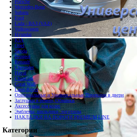
Porsche
Mercedes-Benz
Subaru
Ford
Lada - ВАЗ (VAZ)
Volkswagen
Hyundai
KIA
Opel
Skoda
Peugeot
Renault
Chevrolet
Haval
ChanGan
Great Wall
Land-Rover
Оригинальные и Универсальные Проекции в двери
Заглушки в ремни, Обманки
Аксессуары для колес
Эмблемы, шильдики, логотипы
НАКЛАДКИ НА ПОРОГИ PREMIUM LINE
Категории