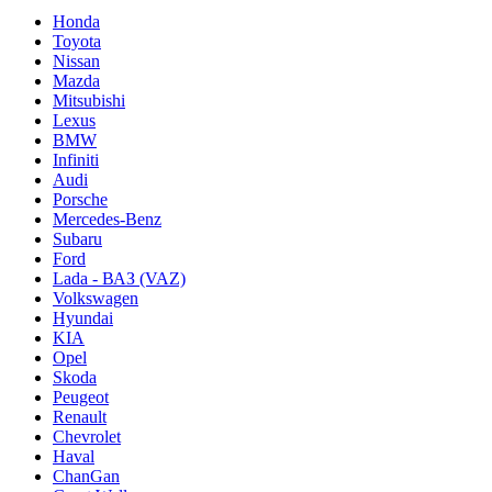
Honda
Toyota
Nissan
Mazda
Mitsubishi
Lexus
BMW
Infiniti
Audi
Porsche
Mercedes-Benz
Subaru
Ford
Lada - ВАЗ (VAZ)
Volkswagen
Hyundai
KIA
Opel
Skoda
Peugeot
Renault
Chevrolet
Haval
ChanGan