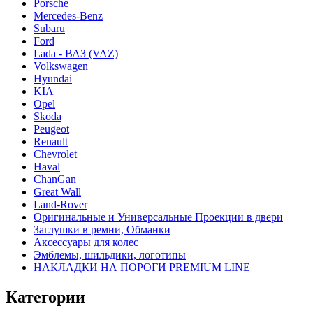
Porsche
Mercedes-Benz
Subaru
Ford
Lada - ВАЗ (VAZ)
Volkswagen
Hyundai
KIA
Opel
Skoda
Peugeot
Renault
Chevrolet
Haval
ChanGan
Great Wall
Land-Rover
Оригинальные и Универсальные Проекции в двери
Заглушки в ремни, Обманки
Аксессуары для колес
Эмблемы, шильдики, логотипы
НАКЛАДКИ НА ПОРОГИ PREMIUM LINE
Категории