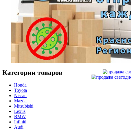
Категории товаров
Honda
Toyota
Nissan
Mazda
Mitsubishi
Lexus
BMW
Infiniti
Audi