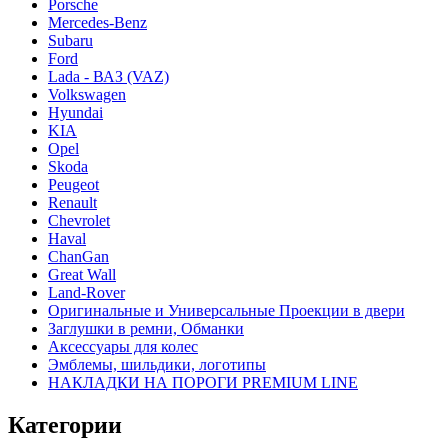
Porsche
Mercedes-Benz
Subaru
Ford
Lada - ВАЗ (VAZ)
Volkswagen
Hyundai
KIA
Opel
Skoda
Peugeot
Renault
Chevrolet
Haval
ChanGan
Great Wall
Land-Rover
Оригинальные и Универсальные Проекции в двери
Заглушки в ремни, Обманки
Аксессуары для колес
Эмблемы, шильдики, логотипы
НАКЛАДКИ НА ПОРОГИ PREMIUM LINE
Категории