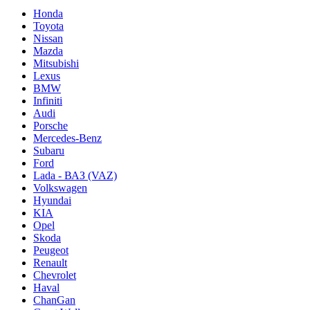
Honda
Toyota
Nissan
Mazda
Mitsubishi
Lexus
BMW
Infiniti
Audi
Porsche
Mercedes-Benz
Subaru
Ford
Lada - ВАЗ (VAZ)
Volkswagen
Hyundai
KIA
Opel
Skoda
Peugeot
Renault
Chevrolet
Haval
ChanGan