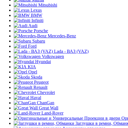
Mitsubishi
Lexus
BMW
Infiniti
Audi
Porsche
Mercedes-Benz
Subaru
Ford
Lada - ВАЗ (VAZ)
Volkswagen
Hyundai
KIA
Opel
Skoda
Peugeot
Renault
Chevrolet
Haval
ChanGan
Great Wall
Land-Rover
Ор
Заглушки в ремни, Обман