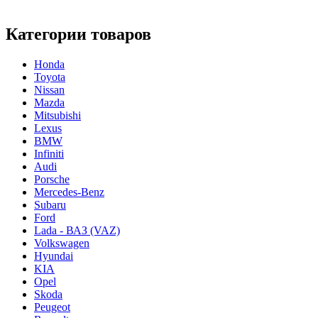
Категории товаров
Honda
Toyota
Nissan
Mazda
Mitsubishi
Lexus
BMW
Infiniti
Audi
Porsche
Mercedes-Benz
Subaru
Ford
Lada - ВАЗ (VAZ)
Volkswagen
Hyundai
KIA
Opel
Skoda
Peugeot