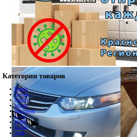
Категории товаров
Honda
Toyota
Nissan
Mazda
Mitsubishi
Lexus
BMW
Infiniti
Audi