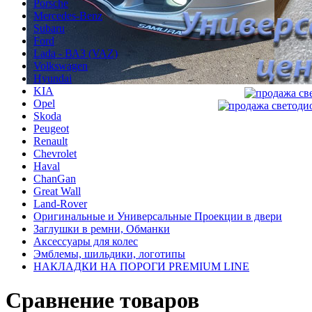
Porsche
Mercedes-Benz
Subaru
Ford
Lada - ВАЗ (VAZ)
Volkswagen
Hyundai
KIA
Opel
Skoda
Peugeot
Renault
Chevrolet
Haval
ChanGan
Great Wall
Land-Rover
Оригинальные и Универсальные Проекции в двери
Заглушки в ремни, Обманки
Аксессуары для колес
Эмблемы, шильдики, логотипы
НАКЛАДКИ НА ПОРОГИ PREMIUM LINE
Сравнение товаров