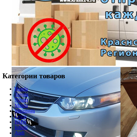
Категории товаров
Honda
Toyota
Nissan
Mazda
Mitsubishi
Lexus
BMW
Infiniti
Audi