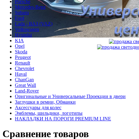
Porsche
Mercedes-Benz
Subaru
Ford
Lada - ВАЗ (VAZ)
Volkswagen
Hyundai
KIA
Opel
Skoda
Peugeot
Renault
Chevrolet
Haval
ChanGan
Great Wall
Land-Rover
Оригинальные и Универсальные Проекции в двери
Заглушки в ремни, Обманки
Аксессуары для колес
Эмблемы, шильдики, логотипы
НАКЛАДКИ НА ПОРОГИ PREMIUM LINE
Сравнение товаров