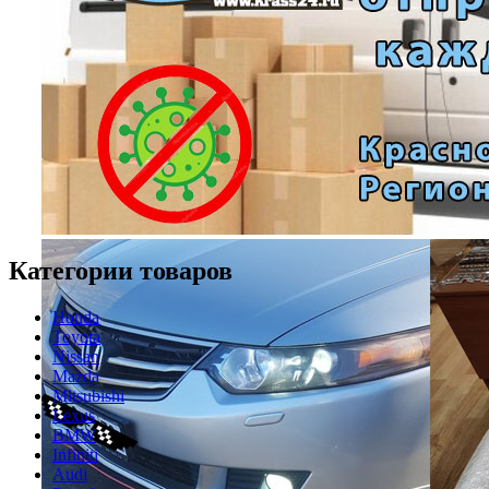
Категории товаров
Honda
Toyota
Nissan
Mazda
Mitsubishi
Lexus
BMW
Infiniti
Audi