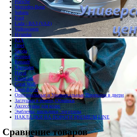
Porsche
Mercedes-Benz
Subaru
Ford
Lada - ВАЗ (VAZ)
Volkswagen
Hyundai
KIA
Opel
Skoda
Peugeot
Renault
Chevrolet
Haval
ChanGan
Great Wall
Land-Rover
Оригинальные и Универсальные Проекции в двери
Заглушки в ремни, Обманки
Аксессуары для колес
Эмблемы, шильдики, логотипы
НАКЛАДКИ НА ПОРОГИ PREMIUM LINE
Сравнение товаров