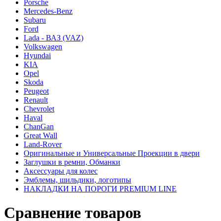
Porsche
Mercedes-Benz
Subaru
Ford
Lada - ВАЗ (VAZ)
Volkswagen
Hyundai
KIA
Opel
Skoda
Peugeot
Renault
Chevrolet
Haval
ChanGan
Great Wall
Land-Rover
Оригинальные и Универсальные Проекции в двери
Заглушки в ремни, Обманки
Аксессуары для колес
Эмблемы, шильдики, логотипы
НАКЛАДКИ НА ПОРОГИ PREMIUM LINE
Сравнение товаров