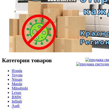
Категории товаров
Honda
Toyota
Nissan
Mazda
Mitsubishi
Lexus
BMW
Infiniti
Audi