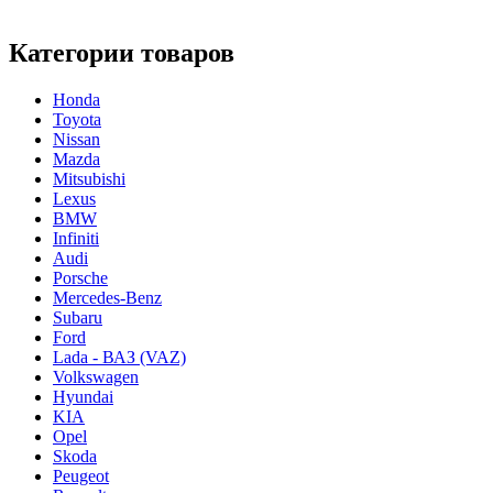
Категории товаров
Honda
Toyota
Nissan
Mazda
Mitsubishi
Lexus
BMW
Infiniti
Audi
Porsche
Mercedes-Benz
Subaru
Ford
Lada - ВАЗ (VAZ)
Volkswagen
Hyundai
KIA
Opel
Skoda
Peugeot