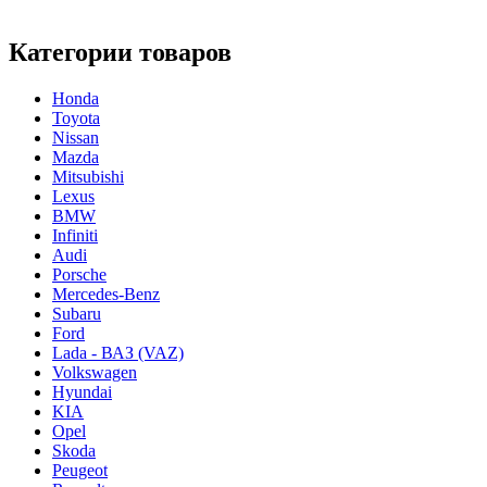
Категории товаров
Honda
Toyota
Nissan
Mazda
Mitsubishi
Lexus
BMW
Infiniti
Audi
Porsche
Mercedes-Benz
Subaru
Ford
Lada - ВАЗ (VAZ)
Volkswagen
Hyundai
KIA
Opel
Skoda
Peugeot