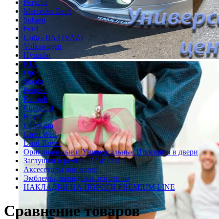
Porsche
Mercedes-Benz
Subaru
Ford
Lada - ВАЗ (VAZ)
Volkswagen
Hyundai
KIA
Opel
Skoda
Peugeot
Renault
Chevrolet
Haval
ChanGan
Great Wall
Land-Rover
Оригинальные и Универсальные Проекции в двери
Заглушки в ремни, Обманки
Аксессуары для колес
Эмблемы, шильдики, логотипы
НАКЛАДКИ НА ПОРОГИ PREMIUM LINE
Сравнение товаров