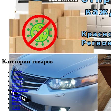
Категории товаров
Honda
Toyota
Nissan
Mazda
Mitsubishi
Lexus
BMW
Infiniti
Audi