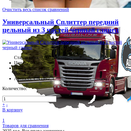
Очистить весь список сравнений
Универсальный Сплиттер передний
цельный из 3 частей черный глянец
Старая цена:
3,000 руб.
Цена:
2,400 руб.
В наличии:
10
шт.
Вес:
2
кг.
Артикул:
CN1992_1
Количество:
+
-
В корзину
1
Товаров для сравнения
2025 год. Все права защищены.