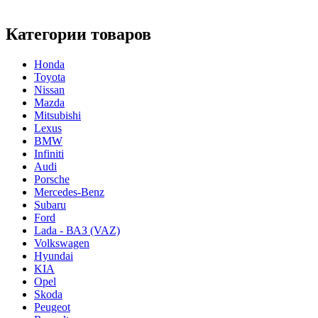
Категории товаров
Honda
Toyota
Nissan
Mazda
Mitsubishi
Lexus
BMW
Infiniti
Audi
Porsche
Mercedes-Benz
Subaru
Ford
Lada - ВАЗ (VAZ)
Volkswagen
Hyundai
KIA
Opel
Skoda
Peugeot