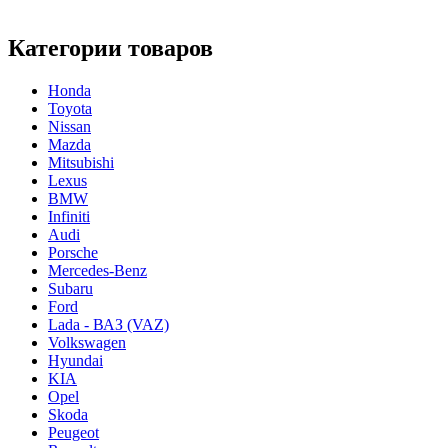
Категории товаров
Honda
Toyota
Nissan
Mazda
Mitsubishi
Lexus
BMW
Infiniti
Audi
Porsche
Mercedes-Benz
Subaru
Ford
Lada - ВАЗ (VAZ)
Volkswagen
Hyundai
KIA
Opel
Skoda
Peugeot