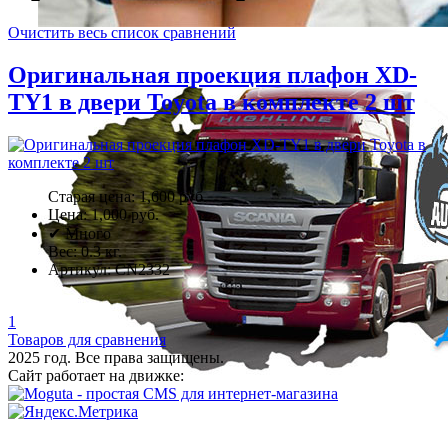
Очистить весь список сравнений
Оригинальная проекция плафон XD-
TY1 в двери Toyota в комплекте 2 шт
Старая цена:
1,600 руб.
Цена:
1,000 руб.
✔
Много
Вес:
0.3
кг.
Артикул:
CN2332
1
Товаров для сравнения
2025 год. Все права защищены.
Сайт работает на движке: