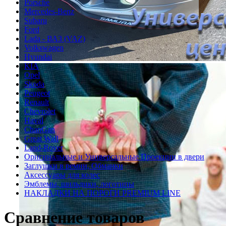
Porsche
Mercedes-Benz
Subaru
Ford
Lada - ВАЗ (VAZ)
Volkswagen
Hyundai
KIA
Opel
Skoda
Peugeot
Renault
Chevrolet
Haval
ChanGan
Great Wall
Land-Rover
Оригинальные и Универсальные Проекции в двери
Заглушки в ремни, Обманки
Аксессуары для колес
Эмблемы, шильдики, логотипы
НАКЛАДКИ НА ПОРОГИ PREMIUM LINE
Сравнение товаров