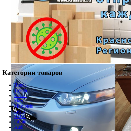
Категории товаров
Honda
Toyota
Nissan
Mazda
Mitsubishi
Lexus
BMW
Infiniti
Audi