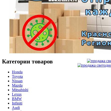
Категории товаров
Honda
Toyota
Nissan
Mazda
Mitsubishi
Lexus
BMW
Infiniti
Audi