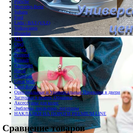
Porsche
Mercedes-Benz
Subaru
Ford
Lada - ВАЗ (VAZ)
Volkswagen
Hyundai
KIA
Opel
Skoda
Peugeot
Renault
Chevrolet
Haval
ChanGan
Great Wall
Land-Rover
Оригинальные и Универсальные Проекции в двери
Заглушки в ремни, Обманки
Аксессуары для колес
Эмблемы, шильдики, логотипы
НАКЛАДКИ НА ПОРОГИ PREMIUM LINE
Сравнение товаров