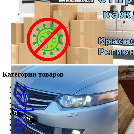
Категории товаров
Honda
Toyota
Nissan
Mazda
Mitsubishi
Lexus
BMW
Infiniti
Audi