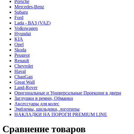
Porsche
Mercedes-Benz
Subaru
Ford
Lada - ВАЗ (VAZ)
Volkswagen
Hyundai
KIA
Opel
Skoda
Peugeot
Renault
Chevrolet
Haval
ChanGan
Great Wall
Land-Rover
Оригинальные и Универсальные Проекции в двери
Заглушки в ремни, Обманки
Аксессуары для колес
Эмблемы, шильдики, логотипы
НАКЛАДКИ НА ПОРОГИ PREMIUM LINE
Сравнение товаров