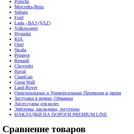
Porsche
Mercedes-Benz
Subaru
Ford
Lada - ВАЗ (VAZ)
Volkswagen
Hyundai
KIA
Opel
Skoda
Peugeot
Renault
Chevrolet
Haval
ChanGan
Great Wall
Land-Rover
Оригинальные и Универсальные Проекции в двери
Заглушки в ремни, Обманки
Аксессуары для колес
Эмблемы, шильдики, логотипы
НАКЛАДКИ НА ПОРОГИ PREMIUM LINE
Сравнение товаров