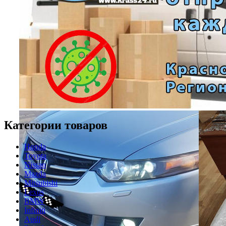
Категории товаров
Honda
Toyota
Nissan
Mazda
Mitsubishi
Lexus
BMW
Infiniti
Audi