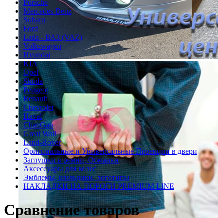
Porsche
Mercedes-Benz
Subaru
Ford
Lada - ВАЗ (VAZ)
Volkswagen
Hyundai
KIA
Opel
Skoda
Peugeot
Renault
Chevrolet
Haval
ChanGan
Great Wall
Land-Rover
Оригинальные и Универсальные Проекции в двери
Заглушки в ремни, Обманки
Аксессуары для колес
Эмблемы, шильдики, логотипы
НАКЛАДКИ НА ПОРОГИ PREMIUM LINE
Сравнение товаров