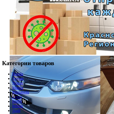
Категории товаров
Honda
Toyota
Nissan
Mazda
Mitsubishi
Lexus
BMW
Infiniti
Audi