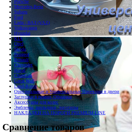
Porsche
Mercedes-Benz
Subaru
Ford
Lada - ВАЗ (VAZ)
Volkswagen
Hyundai
KIA
Opel
Skoda
Peugeot
Renault
Chevrolet
Haval
ChanGan
Great Wall
Land-Rover
Оригинальные и Универсальные Проекции в двери
Заглушки в ремни, Обманки
Аксессуары для колес
Эмблемы, шильдики, логотипы
НАКЛАДКИ НА ПОРОГИ PREMIUM LINE
Сравнение товаров