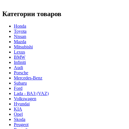
Категории товаров
Honda
Toyota
Nissan
Mazda
Mitsubishi
Lexus
BMW
Infiniti
Audi
Porsche
Mercedes-Benz
Subaru
Ford
Lada - ВАЗ (VAZ)
Volkswagen
Hyundai
KIA
Opel
Skoda
Peugeot