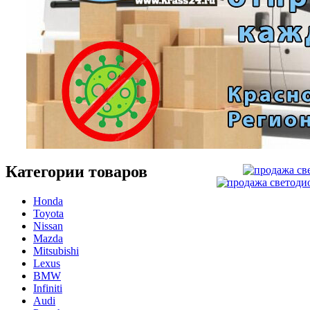
Категории товаров
Honda
Toyota
Nissan
Mazda
Mitsubishi
Lexus
BMW
Infiniti
Audi