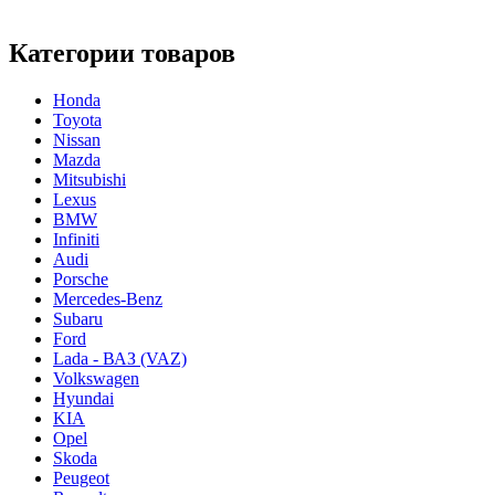
Категории товаров
Honda
Toyota
Nissan
Mazda
Mitsubishi
Lexus
BMW
Infiniti
Audi
Porsche
Mercedes-Benz
Subaru
Ford
Lada - ВАЗ (VAZ)
Volkswagen
Hyundai
KIA
Opel
Skoda
Peugeot