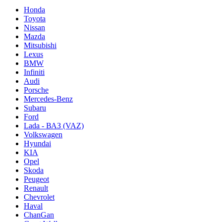
Honda
Toyota
Nissan
Mazda
Mitsubishi
Lexus
BMW
Infiniti
Audi
Porsche
Mercedes-Benz
Subaru
Ford
Lada - ВАЗ (VAZ)
Volkswagen
Hyundai
KIA
Opel
Skoda
Peugeot
Renault
Chevrolet
Haval
ChanGan