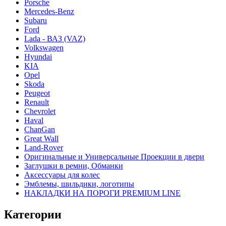
Porsche
Mercedes-Benz
Subaru
Ford
Lada - ВАЗ (VAZ)
Volkswagen
Hyundai
KIA
Opel
Skoda
Peugeot
Renault
Chevrolet
Haval
ChanGan
Great Wall
Land-Rover
Оригинальные и Универсальные Проекции в двери
Заглушки в ремни, Обманки
Аксессуары для колес
Эмблемы, шильдики, логотипы
НАКЛАДКИ НА ПОРОГИ PREMIUM LINE
Категории