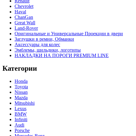
Renault
Chevrolet
Haval
ChanGan
Great Wall
Land-Rover
Оригинальные и Универсальные Проекции в двери
Заглушки в ремни, Обманки
Аксессуары для колес
Эмблемы, шильдики, логотипы
НАКЛАДКИ НА ПОРОГИ PREMIUM LINE
Категории
Honda
Toyota
Nissan
Mazda
Mitsubishi
Lexus
BMW
Infiniti
Audi
Porsche
Mercedes-Benz