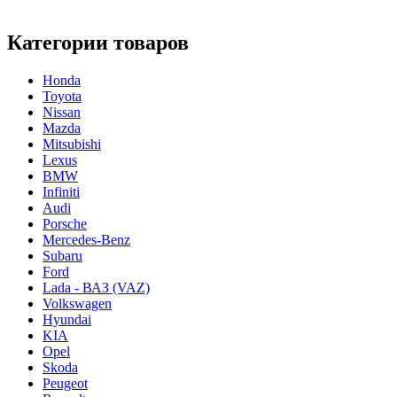
Категории товаров
Honda
Toyota
Nissan
Mazda
Mitsubishi
Lexus
BMW
Infiniti
Audi
Porsche
Mercedes-Benz
Subaru
Ford
Lada - ВАЗ (VAZ)
Volkswagen
Hyundai
KIA
Opel
Skoda
Peugeot