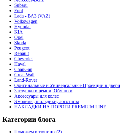
Subaru
Ford
Lada - ВАЗ (VAZ)
Volkswagen
Hyundai
KIA
Opel
Skoda
Peugeot
Renault
Chevrolet
Haval
ChanGan
Great Wall
Land-Rover
Оригинальные и Универсальные Проекции в двери
Заглушки в ремни, Обманки
Аксессуары для колес
Эмблемы, шильдики, логотипы
НАКЛАДКИ НА ПОРОГИ PREMIUM LINE
Категории блога
Поможем в тюнинге(2)