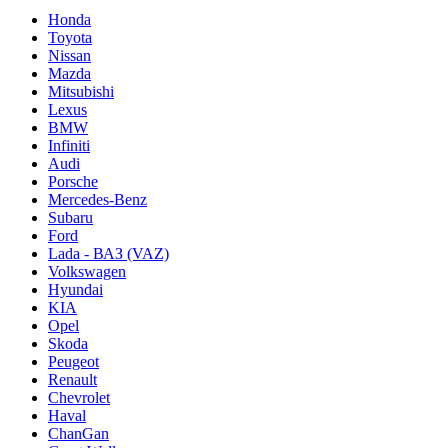
Honda
Toyota
Nissan
Mazda
Mitsubishi
Lexus
BMW
Infiniti
Audi
Porsche
Mercedes-Benz
Subaru
Ford
Lada - ВАЗ (VAZ)
Volkswagen
Hyundai
KIA
Opel
Skoda
Peugeot
Renault
Chevrolet
Haval
ChanGan