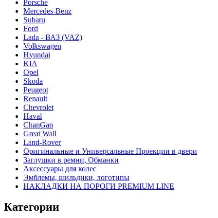
Porsche
Mercedes-Benz
Subaru
Ford
Lada - ВАЗ (VAZ)
Volkswagen
Hyundai
KIA
Opel
Skoda
Peugeot
Renault
Chevrolet
Haval
ChanGan
Great Wall
Land-Rover
Оригинальные и Универсальные Проекции в двери
Заглушки в ремни, Обманки
Аксессуары для колес
Эмблемы, шильдики, логотипы
НАКЛАДКИ НА ПОРОГИ PREMIUM LINE
Категории