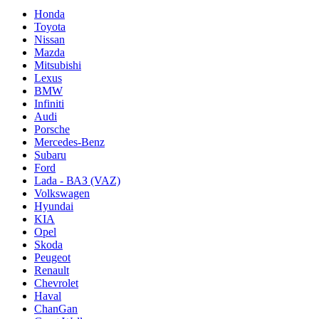
Honda
Toyota
Nissan
Mazda
Mitsubishi
Lexus
BMW
Infiniti
Audi
Porsche
Mercedes-Benz
Subaru
Ford
Lada - ВАЗ (VAZ)
Volkswagen
Hyundai
KIA
Opel
Skoda
Peugeot
Renault
Chevrolet
Haval
ChanGan