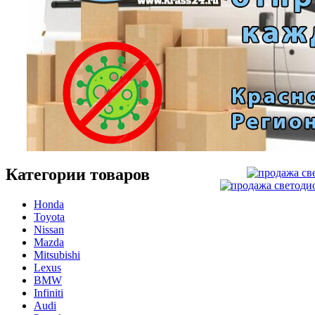
Категории товаров
Honda
Toyota
Nissan
Mazda
Mitsubishi
Lexus
BMW
Infiniti
Audi