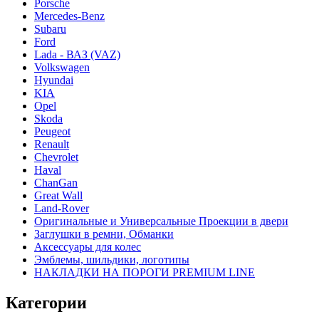
Porsche
Mercedes-Benz
Subaru
Ford
Lada - ВАЗ (VAZ)
Volkswagen
Hyundai
KIA
Opel
Skoda
Peugeot
Renault
Chevrolet
Haval
ChanGan
Great Wall
Land-Rover
Оригинальные и Универсальные Проекции в двери
Заглушки в ремни, Обманки
Аксессуары для колес
Эмблемы, шильдики, логотипы
НАКЛАДКИ НА ПОРОГИ PREMIUM LINE
Категории