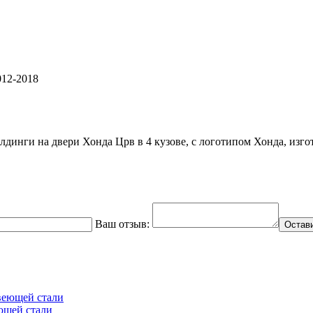
12-2018
олдинги на двери Хонда Црв в 4 кузове, с логотипом Хонда, из
Ваш отзыв:
Остав
ющей стали