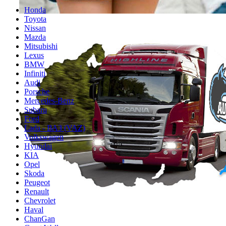
Honda
Toyota
Nissan
Mazda
Mitsubishi
Lexus
BMW
Infiniti
Audi
Porsche
Mercedes-Benz
Subaru
Ford
Lada - ВАЗ (VAZ)
Volkswagen
Hyundai
KIA
Opel
Skoda
Peugeot
Renault
Chevrolet
Haval
ChanGan