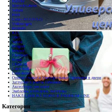
Porsche
Mercedes-Benz
Subaru
Ford
Lada - ВАЗ (VAZ)
Volkswagen
Hyundai
KIA
Opel
Skoda
Peugeot
Renault
Chevrolet
Haval
ChanGan
Great Wall
Land-Rover
Оригинальные и Универсальные Проекции в двери
Заглушки в ремни, Обманки
Аксессуары для колес
Эмблемы, шильдики, логотипы
НАКЛАДКИ НА ПОРОГИ PREMIUM LINE
Категории