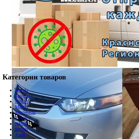
Категории товаров
Honda
Toyota
Nissan
Mazda
Mitsubishi
Lexus
BMW
Infiniti
Audi