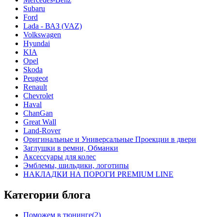
Subaru
Ford
Lada - ВАЗ (VAZ)
Volkswagen
Hyundai
KIA
Opel
Skoda
Peugeot
Renault
Chevrolet
Haval
ChanGan
Great Wall
Land-Rover
Оригинальные и Универсальные Проекции в двери
Заглушки в ремни, Обманки
Аксессуары для колес
Эмблемы, шильдики, логотипы
НАКЛАДКИ НА ПОРОГИ PREMIUM LINE
Категории блога
Поможем в тюнинге(2)