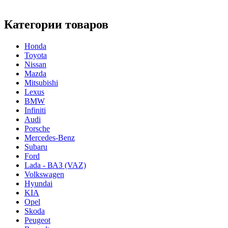
Категории товаров
Honda
Toyota
Nissan
Mazda
Mitsubishi
Lexus
BMW
Infiniti
Audi
Porsche
Mercedes-Benz
Subaru
Ford
Lada - ВАЗ (VAZ)
Volkswagen
Hyundai
KIA
Opel
Skoda
Peugeot