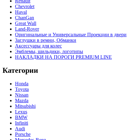
Renault
Chevrolet
Haval
ChanGan
Great Wall
Land-Rover
Оригинальные и Универсальные Проекции в двери
Заглушки в ремни, Обманки
Аксессуары для колес
Эмблемы, шильдики, логотипы
НАКЛАДКИ НА ПОРОГИ PREMIUM LINE
Категории
Honda
Toyota
Nissan
Mazda
Mitsubishi
Lexus
BMW
Infiniti
Audi
Porsche
Mercedes-Benz