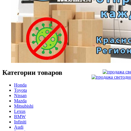
Категории товаров
Honda
Toyota
Nissan
Mazda
Mitsubishi
Lexus
BMW
Infiniti
Audi