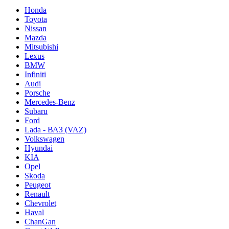
Honda
Toyota
Nissan
Mazda
Mitsubishi
Lexus
BMW
Infiniti
Audi
Porsche
Mercedes-Benz
Subaru
Ford
Lada - ВАЗ (VAZ)
Volkswagen
Hyundai
KIA
Opel
Skoda
Peugeot
Renault
Chevrolet
Haval
ChanGan