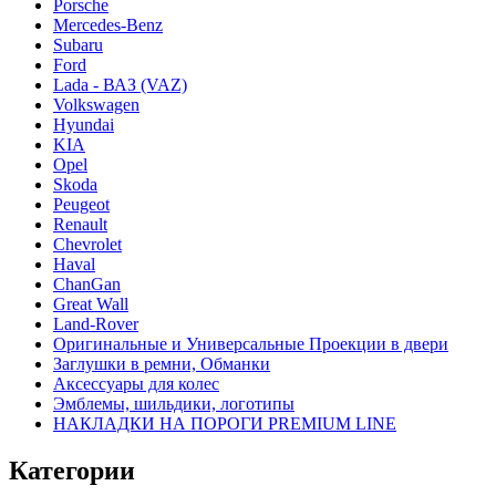
Porsche
Mercedes-Benz
Subaru
Ford
Lada - ВАЗ (VAZ)
Volkswagen
Hyundai
KIA
Opel
Skoda
Peugeot
Renault
Chevrolet
Haval
ChanGan
Great Wall
Land-Rover
Оригинальные и Универсальные Проекции в двери
Заглушки в ремни, Обманки
Аксессуары для колес
Эмблемы, шильдики, логотипы
НАКЛАДКИ НА ПОРОГИ PREMIUM LINE
Категории