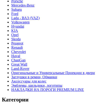
Porsche
Mercedes-Benz
Subaru
Ford
Lada - ВАЗ (VAZ)
Volkswagen
Hyundai
KIA
Opel
Skoda
Peugeot
Renault
Chevrolet
Haval
ChanGan
Great Wall
Land-Rover
Оригинальные и Универсальные Проекции в двери
Заглушки в ремни, Обманки
Аксессуары для колес
Эмблемы, шильдики, логотипы
НАКЛАДКИ НА ПОРОГИ PREMIUM LINE
Категории