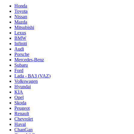
Honda
Toyota
Nissan
Mazda
Mitsubishi
Lexus
BMW
Infiniti
Audi
Porsche
Mercedes-Benz
Subaru
Ford
Lada - ВАЗ (VAZ)
Volkswagen
Hyundai
KIA
Opel
Skoda
Peugeot
Renault
Chevrolet
Haval
ChanGan