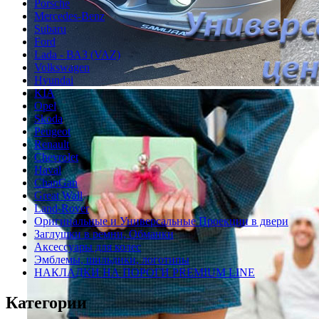
Porsche
Mercedes-Benz
Subaru
Ford
Lada - ВАЗ (VAZ)
Volkswagen
Hyundai
KIA
Opel
Skoda
Peugeot
Renault
Chevrolet
Haval
ChanGan
Great Wall
Land-Rover
Оригинальные и Универсальные Проекции в двери
Заглушки в ремни, Обманки
Аксессуары для колес
Эмблемы, шильдики, логотипы
НАКЛАДКИ НА ПОРОГИ PREMIUM LINE
Категории