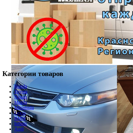
Категории товаров
Honda
Toyota
Nissan
Mazda
Mitsubishi
Lexus
BMW
Infiniti
Audi