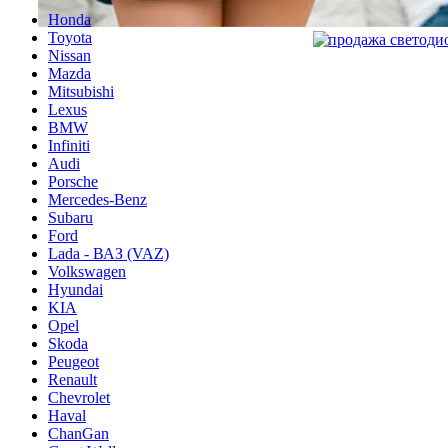
Honda
Toyota
Nissan
Mazda
Mitsubishi
Lexus
BMW
Infiniti
Audi
Porsche
Mercedes-Benz
Subaru
Ford
Lada - ВАЗ (VAZ)
Volkswagen
Hyundai
KIA
Opel
Skoda
Peugeot
Renault
Chevrolet
Haval
ChanGan